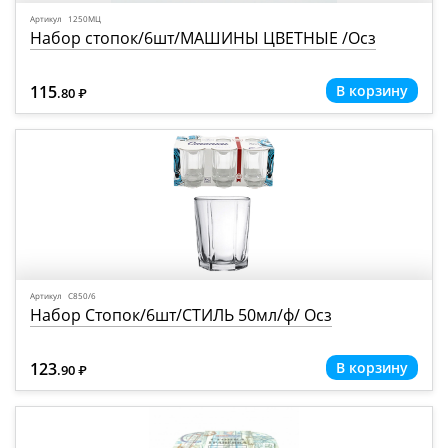
Артикул 1250МЦ
Набор стопок/6шт/МАШИНЫ ЦВЕТНЫЕ /Осз
115
.80
Р
=
Артикул С850/6
Набор Стопок/6шт/СТИЛЬ 50мл/ф/ Осз
123
.90
Р
=