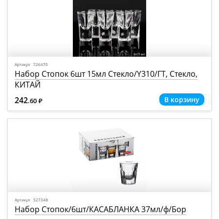
Артикул 726470
Набор Стопок 6шт 15мл Стекло/Y310/ГТ, Стекло,
КИТАЙ
242
.60
Р
=
Артикул 52734В
Набор Стопок/6шт/КАСАБЛАНКА 37мл/ф/Бор