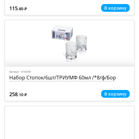
115
.80
Р
=
Артикул 41600В
Набор Стопок/6шт/ТРИУМФ 60мл /*8/ф/Бор
258
.10
Р
=