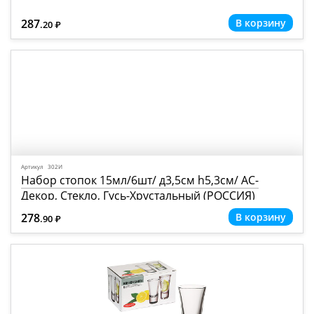
287
.20
Р
=
Артикул 302И
Набор стопок 15мл/6шт/ д3,5см h5,3см/ АС-
Декор, Стекло, Гусь-Хрустальный (РОССИЯ)
278
.90
Р
=