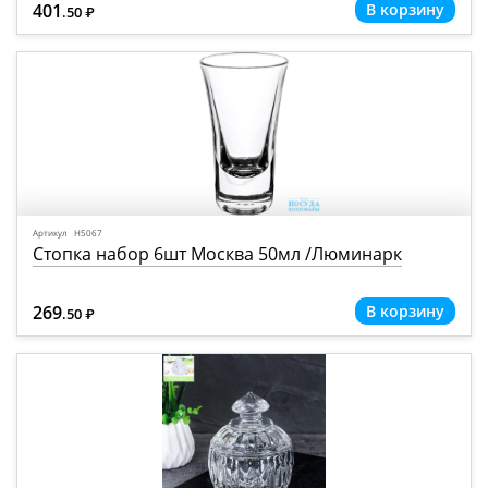
401
.50
Р
=
Артикул Н5067
Стопка набор 6шт Москва 50мл /Люминарк
269
.50
Р
=