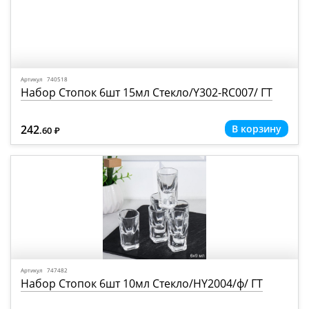
Артикул 740518
Набор Стопок 6шт 15мл Стекло/Y302-RC007/ ГТ
242
.60
Р
=
Артикул 747482
Набор Стопок 6шт 10мл Стекло/НY2004/ф/ ГТ