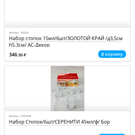
Артикул 306/00
Набор стопок 15мл/6шт/ЗОЛОТОЙ КРАЙ /д3,5см
h5,3см/ АС-Декор
346
.50
Р
=
Артикул 520392В
Набор Стопок/6шт/СЕРЕНИТИ 45мл/ф/ Бор