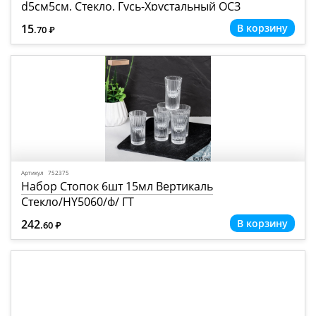
d5см5см, Стекло, Гусь-Хрустальный ОСЗ
(РОССИЯ)
15
.70
Р
=
Артикул 752375
Набор Стопок 6шт 15мл Вертикаль
Стекло/HY5060/ф/ ГТ
242
.60
Р
=