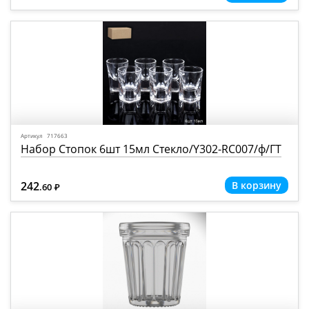
Артикул 717663
Набор Стопок 6шт 15мл Стекло/Y302-RC007/ф/ГТ
242
.60
Р
=