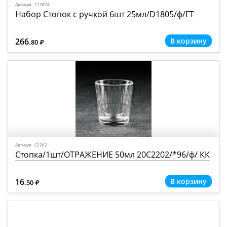
Артикул 717874
Набор Стопок с ручкой 6шт 25мл/D1805/ф/ГТ
266
.80
Р
=
Артикул С2202
Стопка/1шт/ОТРАЖЕНИЕ 50мл 20С2202/*96/ф/ КК
16
.50
Р
=