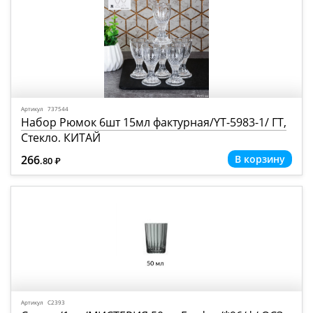
Артикул 737544
Набор Рюмок 6шт 15мл фактурная/YT-5983-1/ ГТ,
Стекло, КИТАЙ
266
.80
Р
=
Артикул С2393