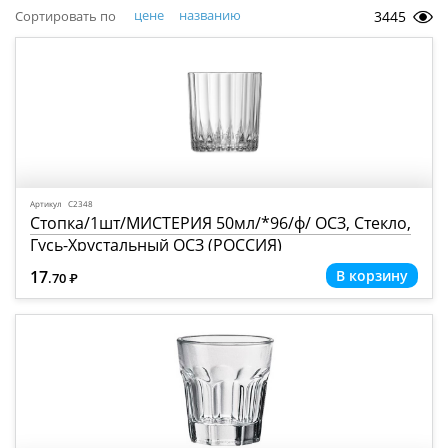
цене
названию
Сортировать по
3445
Артикул С2348
Стопка/1шт/МИСТЕРИЯ 50мл/*96/ф/ ОСЗ, Стекло,
Гусь-Хрустальный ОСЗ (РОССИЯ)
17
.70
Р
=