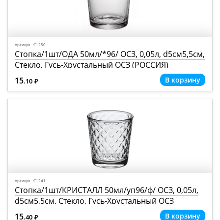
Артикул С1250
Стопка/1шт/ОДА 50мл/*96/ ОСЗ, 0,05л, d5см5,5см,
Стекло, Гусь-Хрустальный ОСЗ (РОССИЯ)
15
.10
Р
=
Артикул С1241
Стопка/1шт/КРИСТАЛЛ 50мл/уп96/ф/ ОСЗ, 0,05л,
d5см5,5см, Стекло, Гусь-Хрустальный ОСЗ
(РОССИЯ)
15
.40
Р
=