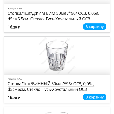
Артикул С998
Стопка/1шт/ДЖИМ БИМ 50мл /*96/ ОСЗ, 0,05л,
d5см5,5см, Стекло, Гусь-Хрустальный ОСЗ
(РОССИЯ)
16
.20
Р
=
Артикул С763
Стопка/1шт/ВИННЫЙ 50мл /*96/ ОСЗ, 0,05л,
d5см6см, Стекло, Гусь-Хрустальный ОСЗ
(РОССИЯ)
16
.20
Р
=