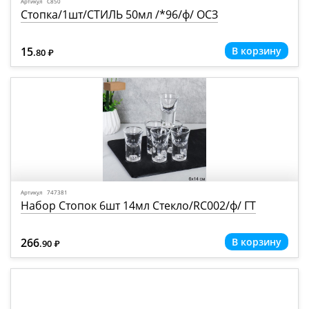
Артикул С850
Стопка/1шт/СТИЛЬ 50мл /*96/ф/ ОСЗ
15
.80
Р
=
Артикул 747381
Набор Стопок 6шт 14мл Стекло/RC002/ф/ ГТ
266
.90
Р
=