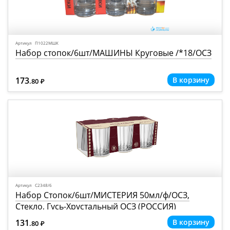
Артикул П1022МШК
Набор стопок/6шт/МАШИНЫ Круговые /*18/ОСЗ
173
.80
Р
=
Артикул С2348/6
Набор Стопок/6шт/МИСТЕРИЯ 50мл/ф/ОСЗ,
Стекло, Гусь-Хрустальный ОСЗ (РОССИЯ)
131
.80
Р
=