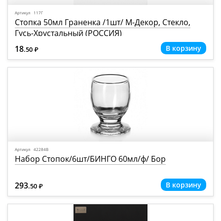
Артикул 117Г
Стопка 50мл Граненка /1шт/ М-Декор, Стекло,
Гусь-Хрустальный (РОССИЯ)
18
.50
Р
=
Артикул 42284В
Набор Стопок/6шт/БИНГО 60мл/ф/ Бор
293
.50
Р
=