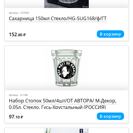
Артикул 747660
Сахарница 150мл Стекло/HG-SUG168/ф/ГТ
152
.80
Р
=
Артикул 417АВ
Набор Стопок 50мл/4шт/ОТ АВТОРА/ М-Декор,
0,05л, Стекло, Гусь-Хрустальный (РОССИЯ)
97
.10
Р
=