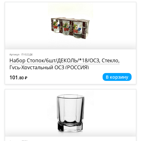
Артикул П1022ДК
Набор Стопок/6шт/ДЕКОЛЬ/*18/ОСЗ, Стекло,
Гусь-Хрустальный ОСЗ (РОССИЯ)
101
.80
Р
=