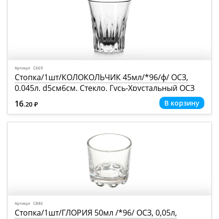
Артикул С669
Стопка/1шт/КОЛОКОЛЬЧИК 45мл/*96/ф/ ОСЗ,
0,045л, d5см6см, Стекло, Гусь-Хрустальный ОСЗ
(РОССИЯ)
16
.20
Р
=
Артикул С886
Стопка/1шт/ГЛОРИЯ 50мл /*96/ ОСЗ, 0,05л,