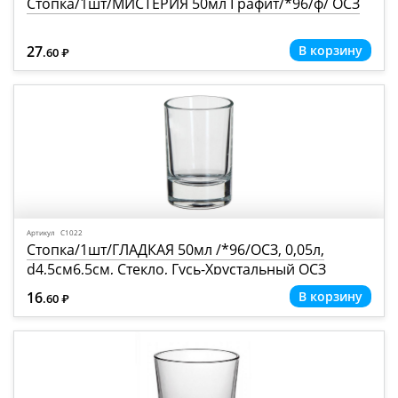
Стопка/1шт/МИСТЕРИЯ 50мл Графит/*96/ф/ ОСЗ
27
.60
Р
=
Артикул С1022
Стопка/1шт/ГЛАДКАЯ 50мл /*96/ОСЗ, 0,05л,
d4,5см6,5см, Стекло, Гусь-Хрустальный ОСЗ
(РОССИЯ)
16
.60
Р
=