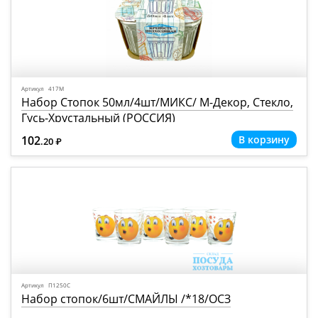
Артикул 417М
Набор Стопок 50мл/4шт/МИКС/ М-Декор, Стекло,
Гусь-Хрустальный (РОССИЯ)
102
.20
Р
=
Артикул П1250С
Набор стопок/6шт/СМАЙЛЫ /*18/ОСЗ