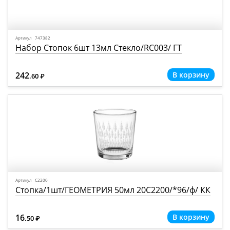
Артикул 747382
Набор Стопок 6шт 13мл Стекло/RC003/ ГТ
242
.60
Р
=
Артикул С2200
Стопка/1шт/ГЕОМЕТРИЯ 50мл 20С2200/*96/ф/ КК
16
.50
Р
=