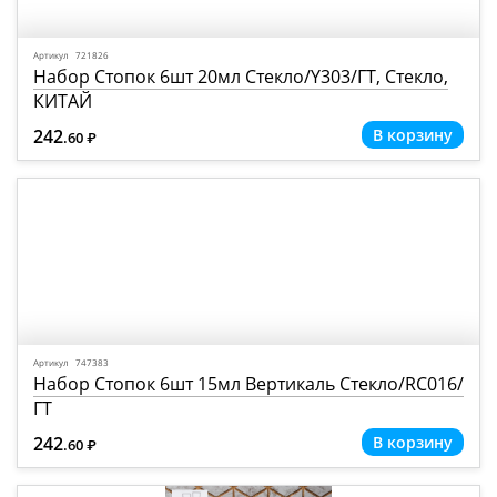
Артикул 721826
Набор Стопок 6шт 20мл Стекло/Y303/ГТ, Стекло,
КИТАЙ
242
.60
Р
=
Артикул 747383
Набор Стопок 6шт 15мл Вертикаль Стекло/RC016/
ГТ
242
.60
Р
=