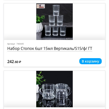
Артикул 740445
Набор Стопок 6шт 15мл Вертикаль/S15/ф/ ГТ
242
.60
Р
=