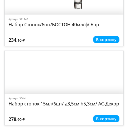
Артикул 52174В
Набор Стопок/6шт/БОСТОН 40мл/ф/ Бор
234
.10
Р
=
Артикул 306И
Набор стопок 15мл/6шт/ д3,5см h5,3см/ АС-Декор
278
.90
Р
=