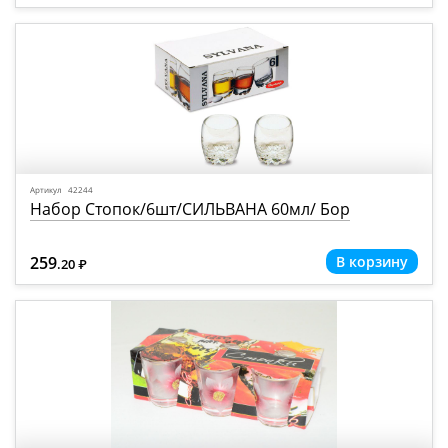
Артикул 42244
Набор Стопок/6шт/СИЛЬВАНА 60мл/ Бор
259
.20
Р
=