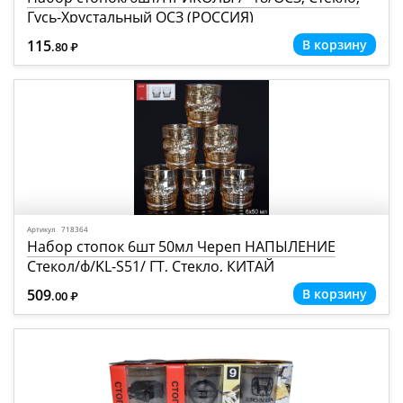
Гусь-Хрустальный ОСЗ (РОССИЯ)
115
.80
Р
=
Артикул 718364
Набор стопок 6шт 50мл Череп НАПЫЛЕНИЕ
Стекол/ф/KL-S51/ ГТ, Стекло, КИТАЙ
509
.00
Р
=