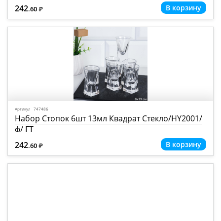
242
.60
Р
=
Артикул 747486
Набор Стопок 6шт 13мл Квадрат Стекло/HY2001/
ф/ ГТ
242
.60
Р
=