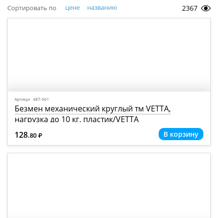
цене
названию
Сортировать по
2367
Артикул 487-061
Безмен механический круглый тм VETTA,
нагрузка до 10 кг, пластик/VETTA
128
.80
Р
=