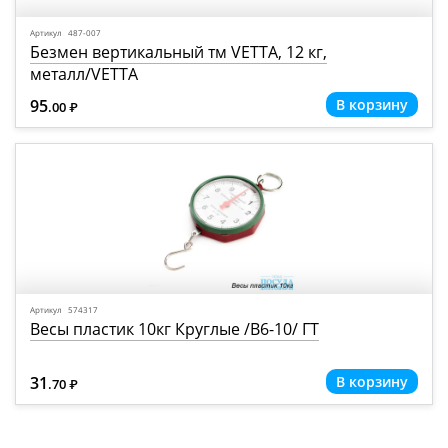
Артикул 487-007
Безмен вертикальный тм VETTA, 12 кг,
металл/VETTA
95
.00
Р
=
Артикул 574317
Весы пластик 10кг Круглые /В6-10/ ГТ
31
.70
Р
=