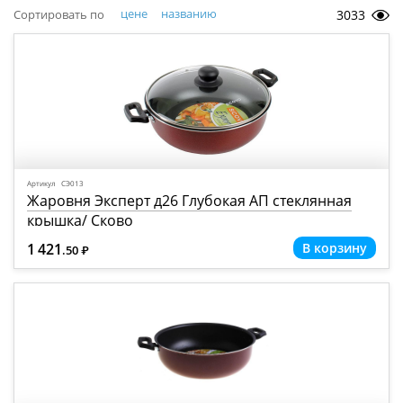
цене
названию
Сортировать по
3033
Артикул СЭ013
Жаровня Эксперт д26 Глубокая АП стеклянная
крышка/ Сково
1 421
.50
Р
=