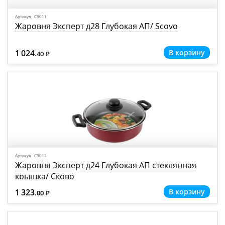
Артикул СЭ011
Жаровня Эксперт д28 Глубокая АП/ Scovo
1 024
.40
Р
=
Артикул СЭ012
Жаровня Эксперт д24 Глубокая АП стеклянная
крышка/ Сково
1 323
.00
Р
=