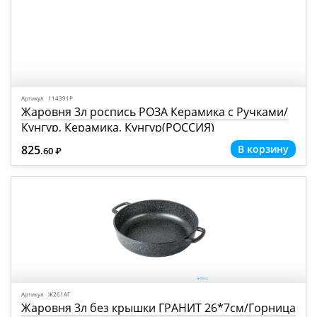
Артикул 114391Р
Жаровня 3л роспись РОЗА Керамика с Ручками/
Кунгур, Керамика, Кунгур(РОССИЯ)
825
.60
Р
=
Артикул Ж261АГ
Жаровня 3л без крышки ГРАНИТ 26*7см/Горница