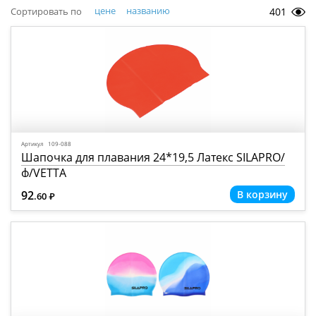
цене
названию
Сортировать по
401
Артикул 109-088
Шапочка для плавания 24*19,5 Латекс SILAPRO/
ф/VETTA
92
.60
Р
=